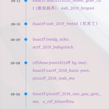
buuctf:wustctf2020_name_your_ca
08-13
t (数组越界)、axb_2019_brop64
buuctf:axb_2019_fmt64（写哭了）
08-10
buuctf:inndy_echo、
08-09
actf_2019_babystack
ctfshow:pwn142(off by one)、
08-08
buuctf:suctf_2018_basic pwn、
picoctf_2018_leak_me
夜间模式
buuctf:picoctf_2018_can_you_gets_
08-06
me、x_ctf_b0verfl0w
Sans Serif
Serif