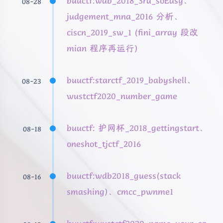
buuctf:wdb_2018_3rd_soEasy、
08-28
judgement_mna_2016 分析、
ciscn_2019_sw_1 (fini_array 段改
mian 程序再运行)
buuctf:starctf_2019_babyshell、
08-23
wustctf2020_number_game
buuctf: 护网杯_2018_gettingstart、
08-18
oneshot_tjctf_2016
buuctf:wdb2018_guess(stack
08-16
smashing)、cmcc_pwnme1