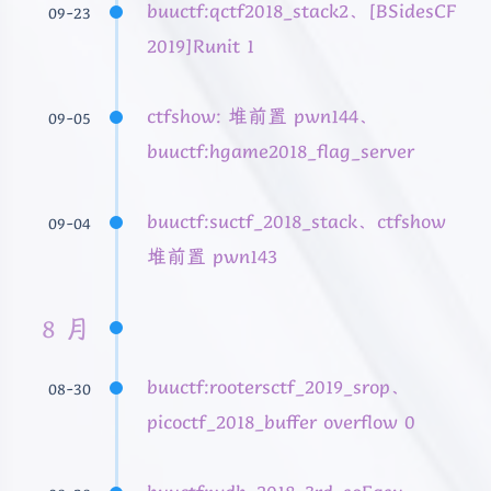
buuctf:qctf2018_stack2、[BSidesCF
09-23
2019]Runit 1
ctfshow: 堆前置 pwn144、
09-05
buuctf:hgame2018_flag_server
buuctf:suctf_2018_stack、ctfshow
09-04
堆前置 pwn143
8 月
buuctf:rootersctf_2019_srop、
08-30
picoctf_2018_buffer overflow 0