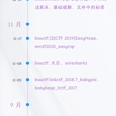
法解决、基础破解、文件中的秘密
11 月
buuctf:[ZJCTF 2019]EasyHeap、
11-17
mrctf2020_easyrop
buuctf: 大白、wireshark1
11-08
buuctf:linkctf_2018.7_babypie、
11-05
babyheap_0ctf_2017
9 月