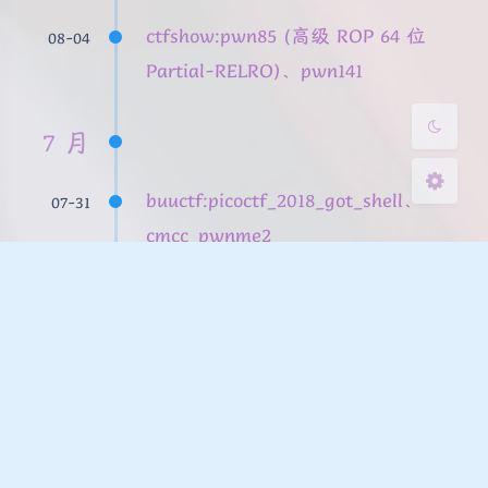
浅阴影
深阴影
ctfshow:pwn85 (高级 ROP 64 位
08-04
Partial-RELRO)、pwn141
关闭
日落
暗化
灰度
7 月
buuctf:picoctf_2018_got_shell、
07-31
cmcc_pwnme2
buuctf:mrctf2020_easy_equation、
07-30
ciscn_2019_es_7
buuctf:gyctf_2020_borrowstack、
07-29
mrctf2020_shellcode_revenge、
jarvisoj_level5、