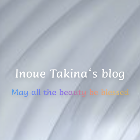
Inoue Takina‘s blog
May all the beauty be blessed