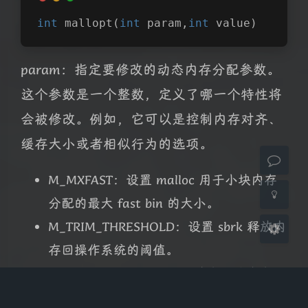
int
mallopt
(
int
 param,
int
 value)
夜间模式
param：指定要修改的动态内存分配参数。
这个参数是一个整数，定义了哪一个特性将
Sans Serif
Serif
会被修改。例如，它可以是控制内存对齐、
浅阴影
深阴影
缓存大小或者相似行为的选项。
关闭
日落
暗化
灰度
M_MXFAST：设置 malloc 用于小块内存
分配的最大 fast bin 的大小。
M_TRIM_THRESHOLD：设置 sbrk 释放内
存回操作系统的阈值。
M_TOP_PAD：设置 sbrk 请求额外内存
时，上面的额外内存量。