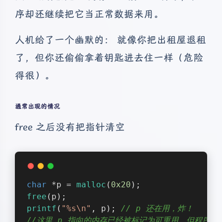
序却还继续把它当正常数据来用。
人机给了一个幽默的： 就像你把出租屋退租
了，但你还偷偷拿着钥匙进去住一样（危险
得很）。
通常出现的情况
free 之后没有把指针清空
char
 *p = 
malloc
(
0x20
);
free
(p);
printf
(
"%s\n"
, p); 
// p 还在用，炸！
//这里 p 指向的内存已经被标记为可重用，但程序还