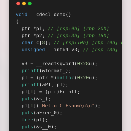
void
 __cdecl 
demo
()
{
  ptr *p1; 
// [rsp+0h] [rbp-20h]
  ptr *p2; 
// [rsp+8h] [rbp-18h]
char
 c[
8
]; 
// [rsp+10h] [rbp-10h] BYR
unsigned
 __int64 v3; 
// [rsp+18h] [rb
  v3 = __readfsqword(
0x28
u);
printf
(&format_);
  p1 = (ptr *)
malloc
(
0x20
u);
printf
(aP1, p1);
  p1[
1
] = (ptr)Printf;
puts
(&s_);
  p1[
1
](
"Hello CTFshow\n\n"
);
puts
(aFree_0);
free
(p1);
puts
(&s__0);