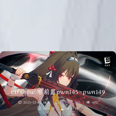
ctfshow:堆前置pwn145~pwn149
2025-12-02 16:51
|
堆利用
,
文章
|
670
2406 字
|
44 分钟