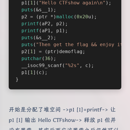
  p1[
1
](
"Hello CTFshow again\n"
);
puts
(&s__1);
  p2 = (ptr *)
malloc
(
0x20
u);
printf
(aP2, p2);
printf
(aP1, p1);
puts
(&s__2);
puts
(
"Then get the flag && enjoy it !
  p2[
1
] = (ptr)demoflag;
putchar
(
36
);
  __isoc99_scanf(
"%2s"
, c);
  p1[
1
](c);
}
开始是分配了堆空间 ->p1 [1]=printf-> 让
p1 [1] 输出 Hello CTFshow-> 释放 p1 但并