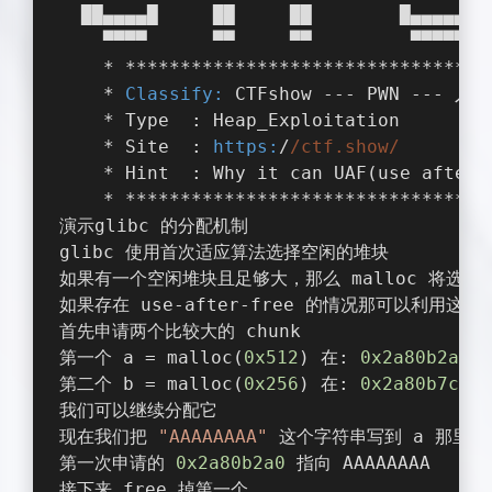
  ██▄▄▄▄█     ██     ██        █▄▄▄▄▄██
    ▀▀▀▀      ▀▀     ▀▀         ▀▀▀▀▀▀ 
    * *********************************
    * 
Classify:
 CTFshow --- PWN --- 入门
    * Type  : Heap_Exploitation        
    * Site  : 
https:
/
/ctf.show/
    * Hint  : Why it can UAF(use after 
    * *********************************
演示glibc 的分配机制
glibc 使用首次适应算法选择空闲的堆块
如果有一个空闲堆块且足够大，那么 malloc 将选择
如果存在 use-after-free 的情况那可以利用这一
首先申请两个比较大的 chunk
第一个 a = malloc(
0x512
) 在: 
0x2a80b2a0
第二个 b = malloc(
0x256
) 在: 
0x2a80b7c0
我们可以继续分配它
现在我们把 
"AAAAAAAA"
 这个字符串写到 a 那里 
第一次申请的 
0x2a80b2a0
 指向 AAAAAAAA
接下来 free 掉第一个...