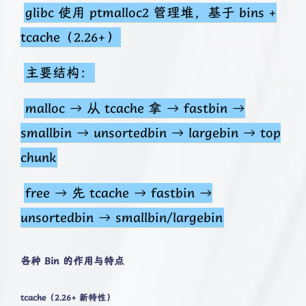
glibc 使用 ptmalloc2 管理堆，基于 bins +
tcache（2.26+）
主要结构：
malloc → 从 tcache 拿 → fastbin →
smallbin → unsortedbin → largebin → top
chunk
free → 先 tcache → fastbin →
unsortedbin → smallbin/largebin
各种 Bin 的作用与特点
tcache（2.26+ 新特性）