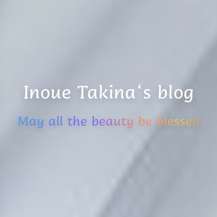
Inoue Takina‘s blog
May all the beauty be blessed