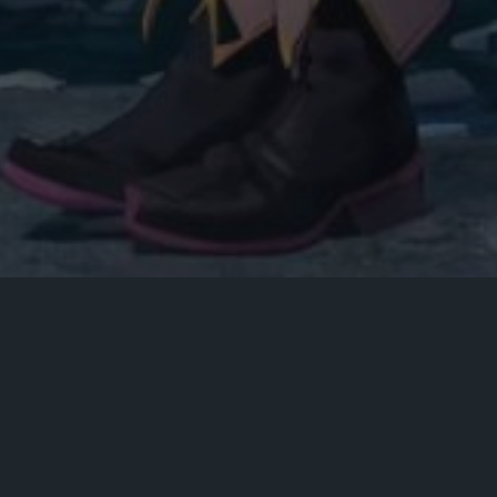
浅阴影
深阴影
关闭
日落
暗化
灰度